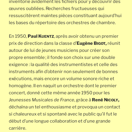
inventorie avidement les fichiers pour y découvrir des
œuvres oubliées. Recherches fructueuses qui
ressuscitèrent maintes pièces constituant aujourd’hui
les bases du répertoire des orchestres de chambre.
En 1950,
Paul K
, après avoir obtenu un premier
UENTZ
prix de direction dans la classe d’
Eugène B
,
réunit
IGOT
autour de lui de jeunes musiciens pour créer son
propre ensemble ; il fonde son choix sur une double
exigence : la qualité des instrumentistes et celle des
instruments afin d’obtenir non seulement de bonnes
exécutions, mais encore un volume sonore riche et
homogène. II en naquit un orchestre dont le premier
concert, donné cette même année 1950 pour les
Jeunesses Musicales de France
, grâce à
René N
,
ICOLY
déchaîna un tel enthousiasme et provoqua un contact
si chaleureux et si spontané avec le public qu’il fut le
début d’une longue collaboration et d’une grande
carrière.