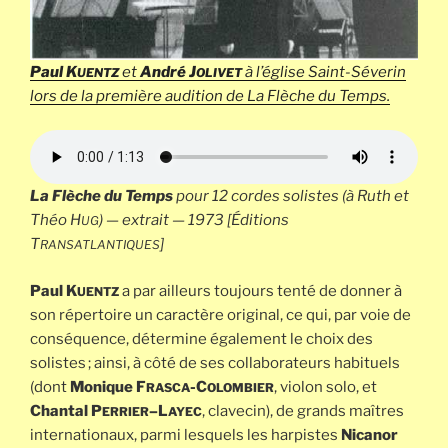
Paul K
et
André J
à l’église Saint-Séverin
UENTZ
OLIVET
lors de la première audition de
La Flèche du Temps
.
La Flèche du Temps
pour 12 cordes solistes (à Ruth et
Théo H
) — extrait — 1973 [Éditions
UG
T
]
RANSATLANTIQUES
Paul K
a par ailleurs toujours tenté de donner à
UENTZ
son répertoire un caractère original, ce qui, par voie de
conséquence, détermine également le choix des
solistes ; ainsi, à côté de ses collaborateurs habituels
(dont
Monique F
-C
, violon solo, et
RASCA
OLOMBIER
Chantal P
–
L
, clavecin), de grands maîtres
ERRIER
AYEC
internationaux, parmi lesquels les harpistes
Nicanor