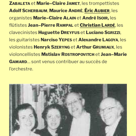
Z
et
Marie
–
Claire J
, les trompettistes
ABALETA
AMET
Adolf S
,
Maurice A
,
Éric A
, les
CHERBAUM
NDRÉ
UBIER
organistes
Marie
–
Claire A
et
André I
,
les
LAIN
SOIR
flûtistes
Jean
–
Pierre R
et
Christian L
, les
AMPAL
ARDÉ
clavecinistes
Huguette D
et
Luciano S
,
REYFUS
GRIZZI
les guitaristes
Narciso Y
et
Alexandre L
, les
EPES
AGOYA
violonistes
Henryk S
et
Arthur G
, les
ZERYNG
RUMIAUX
violoncellistes
Mstislav R
et
Jean
–
Marie
OSTROPOVITCH
G
… sont venus contribuer au succès de
AMARD
l’orchestre.