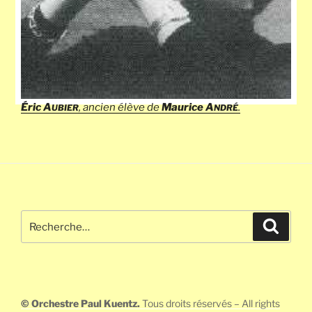
Éric A
, ancien élève de
Maurice A
.
UBIER
NDRÉ
Recherche
Recher
pour
:
© Orchestre Paul Kuentz.
Tous droits réservés – All rights