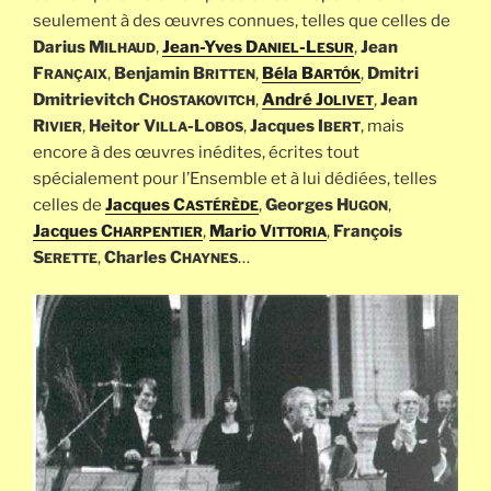
seulement à des œuvres connues, telles que celles de
Darius M
,
Jean-Yves D
-L
,
Jean
ILHAUD
ANIEL
ESUR
F
,
Benjamin B
,
Béla B
,
Dmitri
RANÇAIX
RITTEN
ARTÓK
Dmitrievitch C
,
André J
,
Jean
HOSTAKOVITCH
OLIVET
R
,
Heitor V
-L
,
Jacques I
, mais
IVIER
ILLA
OBOS
BERT
encore à des œuvres inédites, écrites tout
spécialement pour l’Ensemble et à lui dédiées, telles
celles de
Jacques C
,
Georges H
,
ASTÉRÈDE
UGON
Jacques C
,
Mario V
,
François
HARPENTIER
ITTORIA
S
,
Charles C
…
ERETTE
HAYNES