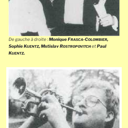
De gauche à droite :
Monique F
-C
,
RASCA
OLOMBIER
Sophie K
, Mstislav R
et
Paul
UENTZ
OSTROPOVITCH
K
.
UENTZ