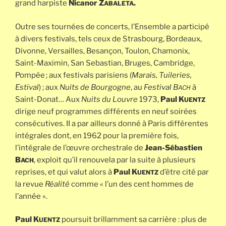
grand harpiste
Nicanor Z
.
ABALETA
Outre ses tournées de concerts, l’Ensemble a participé
à divers festivals, tels ceux de Strasbourg, Bordeaux,
Divonne, Versailles, Besançon, Toulon, Chamonix,
Saint-Maximin, San Sebastian, Bruges, Cambridge,
Pompée ; aux festivals parisiens (
Marais, Tuileries,
Estival
) ; aux
Nuits de Bourgogne
, au
Festival B
à
ACH
Saint-Donat… Aux
Nuits du Louvre
1973,
Paul K
UENTZ
dirige neuf programmes différents en neuf soirées
consécutives. II a par ailleurs donné à Paris différentes
intégrales dont, en 1962 pour la première fois,
l’intégrale de l’œuvre orchestrale de
Jean-Sébastien
B
, exploit qu’il renouvela par la suite à plusieurs
ACH
reprises, et qui valut alors à
Paul K
d’être cité par
UENTZ
la revue
Réalité
comme « l’un des cent hommes de
l’année ».
Paul K
poursuit brillamment sa carrière : plus de
UENTZ