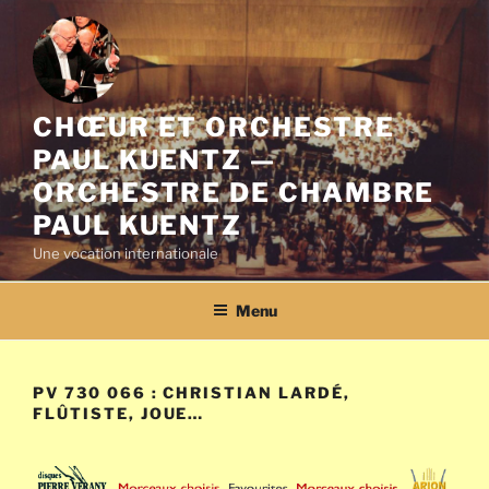
Aller
au
contenu
principal
CHŒUR ET ORCHESTRE
PAUL KUENTZ —
ORCHESTRE DE CHAMBRE
PAUL KUENTZ
Une vocation internationale
Menu
PV 730 066 : CHRISTIAN LARDÉ,
FLÛTISTE, JOUE…