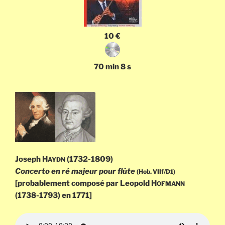
10 €
70 min 8 s
Joseph H
(1732-1809)
AYDN
Concerto en ré majeur pour flûte
(Hob. VIIf/D1)
[probablement composé par Leopold H
OFMANN
(1738-1793) en 1771]