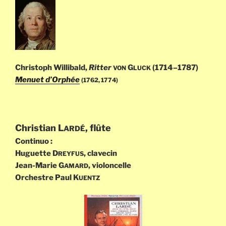
Christoph Willibald,
Ritter
G
(1714–1787)
VON
LUCK
Menuet d’Orphée
(1762, 1774)
Christian L
, flûte
ARDÉ
Continuo :
Huguette D
, clavecin
REYFUS
Jean-Marie G
, violoncelle
AMARD
Orchestre Paul K
UENTZ