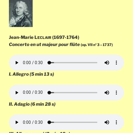
Jean-Marie L
(1697-1764)
ECLAIR
Concerto en ut majeur pour flûte
(op. VII n
3 – 1737)
o
I.
Allegro
(5 min 13 s)
II.
Adagio
(6 min 28 s)