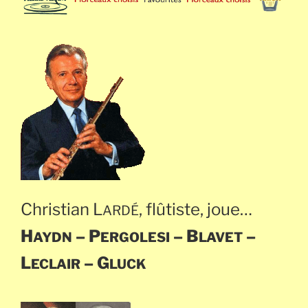
Christian L
, flûtiste, joue…
ARDÉ
H
– P
– B
–
AYDN
ERGOLESI
LAVET
L
– G
ECLAIR
LUCK