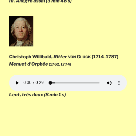
III.
Allegro assai
(3 min 48 s)
Christoph Willibald,
Ritter
G
(1714-1787)
VON
LUCK
Menuet d’Orphée
(1762, 1774)
Lent, très doux
(8 min 1 s)