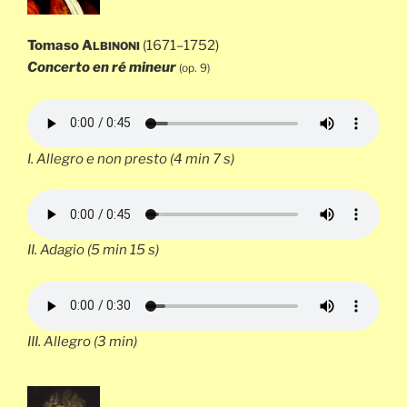
Tomaso A
(1671–1752)
LBINONI
Concerto en ré mineur
(op. 9)
I.
Allegro e non presto
(4 min 7 s)
II.
Adagio
(5 min 15 s)
III.
Allegro
(3 min)