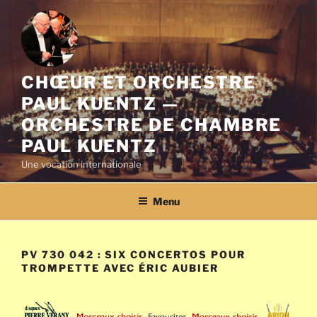
Aller
au
contenu
principal
CHŒUR ET ORCHESTRE
PAUL KUENTZ —
ORCHESTRE DE CHAMBRE
PAUL KUENTZ
Une vocation internationale
Menu
PV 730 042 : SIX CONCERTOS POUR
TROMPETTE AVEC ÉRIC AUBIER