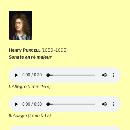
Henry P
(1659–1695)
URCELL
Sonate en ré majeur
I.
Allegro
(1 min 46 s)
II.
Adagio
(1 min 54 s)