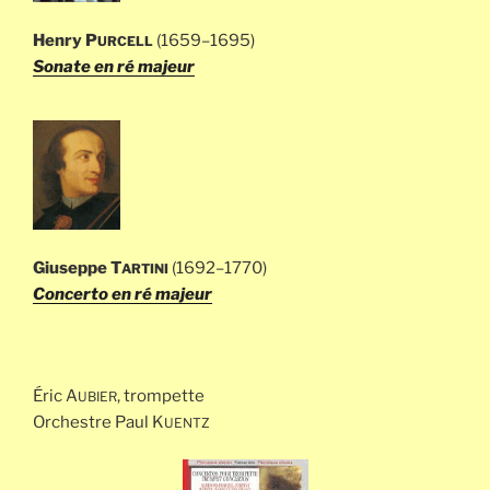
Henry P
(1659–1695)
URCELL
Sonate en ré majeur
Giuseppe T
(1692–1770)
ARTINI
Concerto en ré majeur
Éric A
, trompette
UBIER
Orchestre Paul K
UENTZ