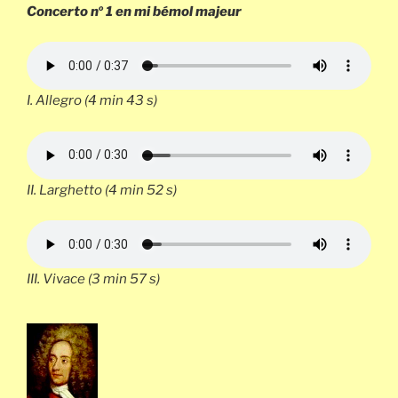
o
Concerto n
1 en mi bémol majeur
I.
Allegro
(4 min 43 s)
II.
Larghetto
(4 min 52 s)
III.
Vivace
(3 min 57 s)