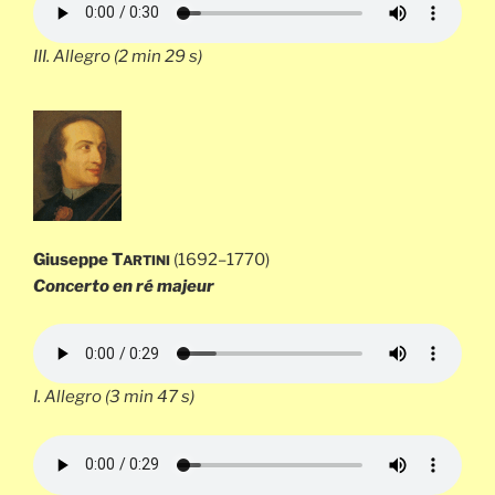
III.
Allegro
(2 min 29 s)
Giuseppe T
(1692–1770)
ARTINI
Concerto en ré majeur
I.
Allegro
(3 min 47 s)