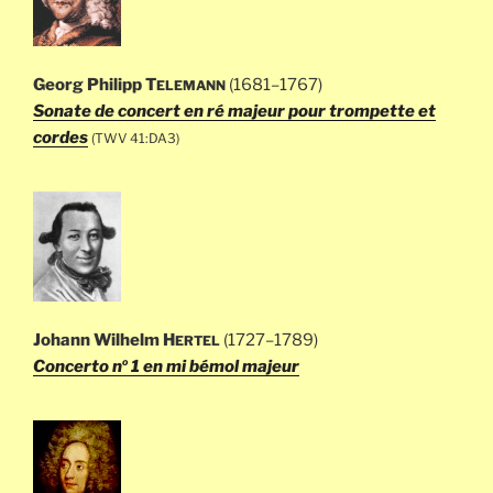
Georg Philipp T
(1681–1767)
ELEMANN
Sonate de concert en ré majeur pour trompette et
cordes
(TWV 41:DA3)
Johann Wilhelm H
(1727–1789)
ERTEL
o
Concerto n
1 en mi bémol majeur