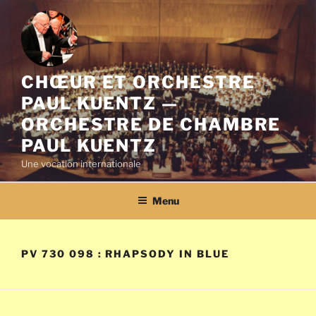
Aller
au
contenu
principal
CHŒUR ET ORCHESTRE
PAUL KUENTZ —
ORCHESTRE DE CHAMBRE
PAUL KUENTZ
Une vocation internationale
Menu
PV 730 098 : RHAPSODY IN BLUE