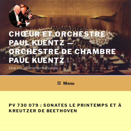
Aller
au
contenu
principal
CHŒUR ET ORCHESTRE
PAUL KUENTZ —
ORCHESTRE DE CHAMBRE
PAUL KUENTZ
Une vocation internationale
Menu
PV 730 079 : SONATES LE PRINTEMPS ET À
KREUTZER DE BEETHOVEN