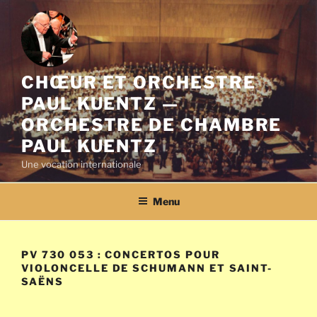
Aller
au
contenu
principal
CHŒUR ET ORCHESTRE
PAUL KUENTZ —
ORCHESTRE DE CHAMBRE
PAUL KUENTZ
Une vocation internationale
Menu
PV 730 053 : CONCERTOS POUR
VIOLONCELLE DE SCHUMANN ET SAINT-
SAËNS