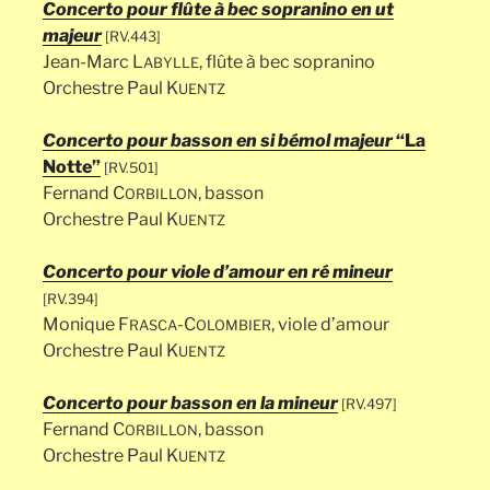
Concerto pour flûte à bec sopranino en ut
majeur
[RV.443]
Jean-Marc L
, flûte à bec sopranino
ABYLLE
Orchestre Paul K
UENTZ
Concerto pour basson en si bémol majeur
“La
Notte”
[RV.501]
Fernand C
, basson
ORBILLON
Orchestre Paul K
UENTZ
Concerto pour viole d’amour en ré mineur
[RV.394]
Monique F
-C
, viole d’amour
RASCA
OLOMBIER
Orchestre Paul K
UENTZ
Concerto pour basson en la mineur
[RV.497]
Fernand C
, basson
ORBILLON
Orchestre Paul K
UENTZ