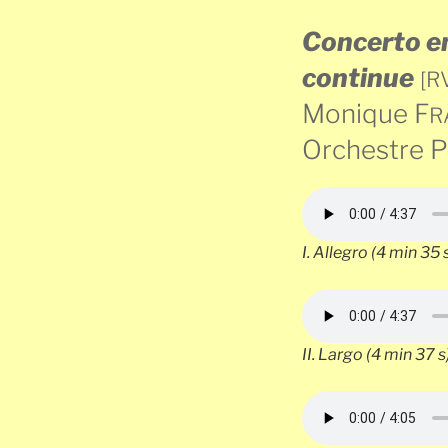
Concerto en
continue
[R
Monique F
R
Orchestre P
I.
Allegro
(4 min 35 
II.
Largo
(4 min 37 s