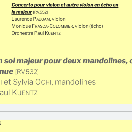
Concerto pour violon et autre violon en écho en
la majeur
[RV.552]
Laurence P
, violon
AUGAM
Monique F
-C
, violon (écho)
RASCA
OLOMBIER
Orchestre Paul K
UENTZ
 sol majeur pour deux mandolines, 
inue
[RV.532]
et Sylvia O
, mandolines
I
CHI
aul K
UENTZ
)