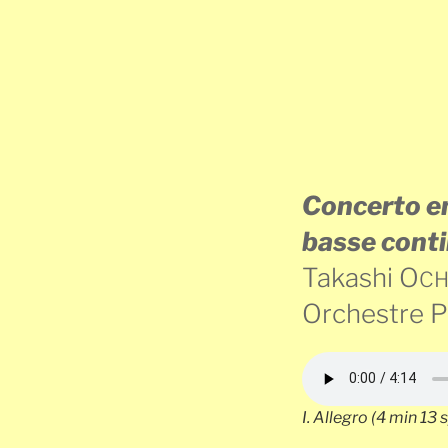
Concerto en
basse cont
Takashi O
CH
Orchestre P
I.
Allegro
(4 min 13 s