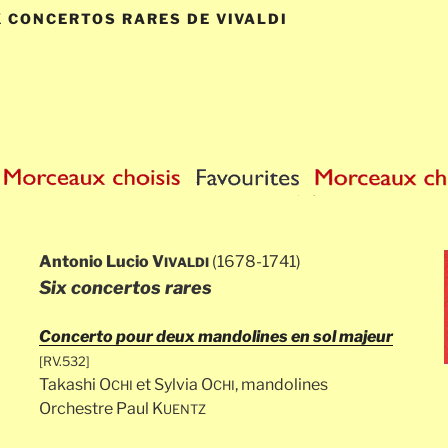
IX CONCERTOS RARES DE VIVALDI
Antonio Lucio V
(1678-1741)
IVALDI
Six concertos rares
Concerto pour deux mandolines en sol majeur
[RV.532]
Takashi O
et Sylvia O
, mandolines
CHI
CHI
Orchestre Paul K
UENTZ