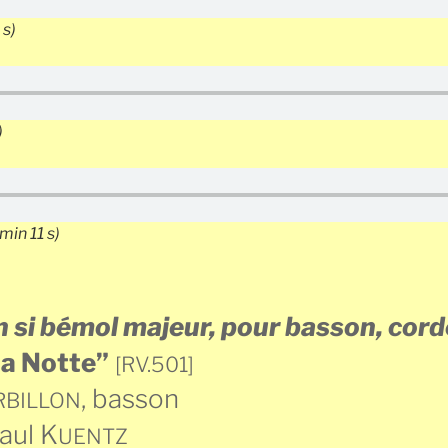
 s)
)
min 11 s)
 si bémol majeur, pour basson, cord
a Notte”
[RV.501]
, basson
RBILLON
aul K
UENTZ