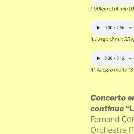
I.
[Allegro]
(4 min 10
II.
Largo
(2 min 55 s
III.
Allegro molto
(3 
Concerto en
continue
“L
Fernand C
O
Orchestre P