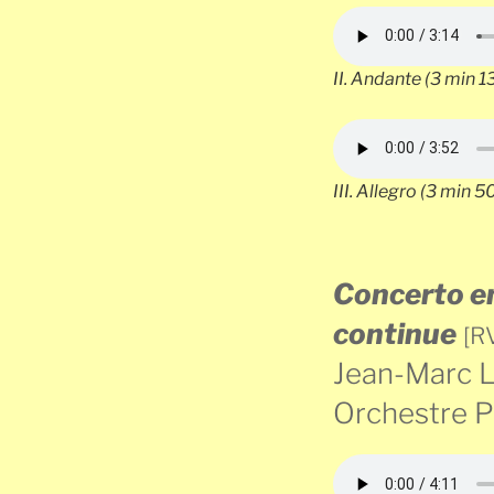
II.
Andante
(3 min 13
III.
Allegro
(3 min 50
Concerto en
continue
[R
Jean-Marc 
Orchestre P