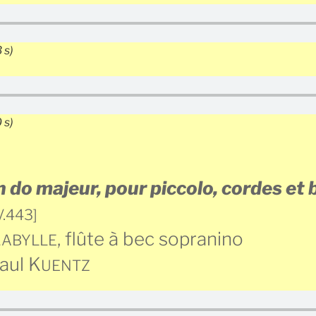
 s)
 s)
 do majeur, pour piccolo, cordes et 
V.443]
L
, flûte à bec sopranino
ABYLLE
aul K
UENTZ