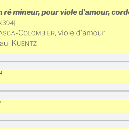
 ré mineur, pour viole d’amour, cord
V.394]
-C
, viole d’amour
ASCA
OLOMBIER
aul K
UENTZ
s)
)