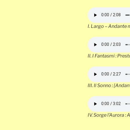
I.
Largo – Andante 
II.
I Fantasmi : Pres
III.
Il Sonno : [Andan
IV.
Sorge l’Aurora : 