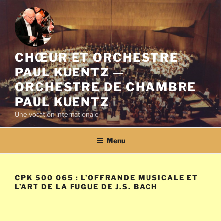
Aller
au
contenu
principal
CHŒUR ET ORCHESTRE
PAUL KUENTZ —
ORCHESTRE DE CHAMBRE
PAUL KUENTZ
Une vocation internationale
Menu
CPK 500 065 : L’OFFRANDE MUSICALE ET
L’ART DE LA FUGUE DE J.S. BACH