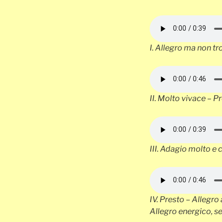
I.
Allegro ma non t
II.
Molto vivace – P
III.
Adagio molto e 
IV.
Presto – Allegro
Allegro energico, s