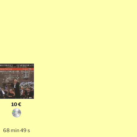
10 €
68 min 49 s