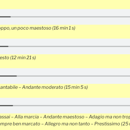
roppo, un poco maestoso
(16 min 1 s)
resto
(12 min 21 s)
cantabile – Andante moderato
(15 min 5 s)
 assai – Alla marcia – Andante maestoso – Adagio ma non tro
empre ben marcato – Allegro ma non tanto – Prestissimo
(25 