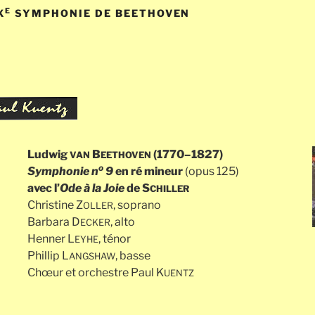
E
X
SYMPHONIE DE BEETHOVEN
Ludwig
B
(1770–1827)
VAN
EETHOVEN
o
Symphonie n
9
en ré mineur
(opus 125)
avec l’
Ode à la Joie
de S
CHILLER
Christine Z
, soprano
OLLER
Barbara D
, alto
ECKER
Henner L
, ténor
EYHE
Phillip L
, basse
ANGSHAW
Chœur et orchestre Paul K
UENTZ