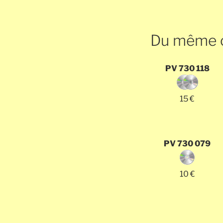
Du même c
PV 730 118
15 €
PV 730 079
10 €