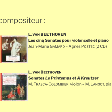
ompositeur :
L.
BEETHOVEN
VAN
Les cinq Sonates pour violoncelle et piano
Jean-Marie G
– Agnès P
(2 CD)
AMARD
OSTEC
L.
B
VAN
EETHOVEN
Sonates
Le Printemps
et
À Kreutzer
M. F
-C
, violon – M. L
, pi
RASCA
OLOMBIER
ANGOT